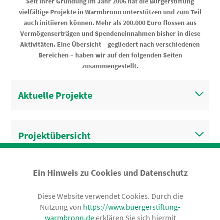
Seit ihrer Gründung im Jahr 2006 hat die Bürgerstiftung
vielfältige Projekte in Warmbronn unterstützen und zum Teil
auch initiieren können. Mehr als 200.000 Euro flossen aus
Vermögenserträgen und Spendeneinnahmen bisher in diese
Aktivitäten. Eine Übersicht – gegliedert nach verschiedenen
Bereichen – haben wir auf den folgenden Seiten
zusammengestellt.
Aktuelle Projekte
Projektübersicht
Ein Hinweis zu Cookies und Datenschutz
Diese Website verwendet Cookies. Durch die
KONTAKT
ALLGEMEINES
Nutzung von
https://www.buergerstiftung-
warmbronn.de
erklären Sie sich hiermit